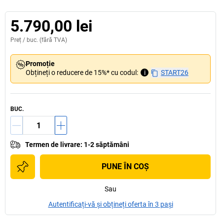
5.790,00 lei
Preț /
buc.
(fără TVA)
Promoție
Obțineți o reducere de 15%* cu codul:
i
START26
BUC.
Termen de livrare
:
1-2 săptămâni
PUNE ÎN COŞ
Sau
Autentificați-vă și obțineți oferta în 3 pași