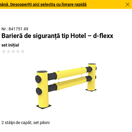
. Descoperiți aici selecția cu livrare rapidă
Nr.: 841751 49
Barieră de siguranță tip Hotel – d-flexx
set inițial
2 stâlpi de capăt, set piloni