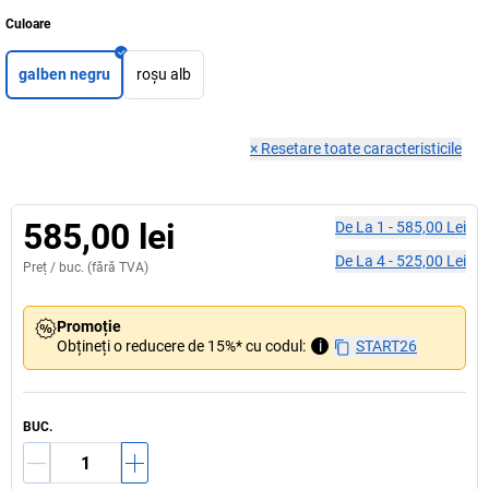
Culoare
galben negru
roșu alb
×
Resetare toate caracteristicile
585,00 lei
De La
1
-
585,00 Lei
De La
4
-
525,00 Lei
Preț /
buc.
(fără TVA)
Promoție
Obțineți o reducere de 15%* cu codul:
i
START26
BUC.