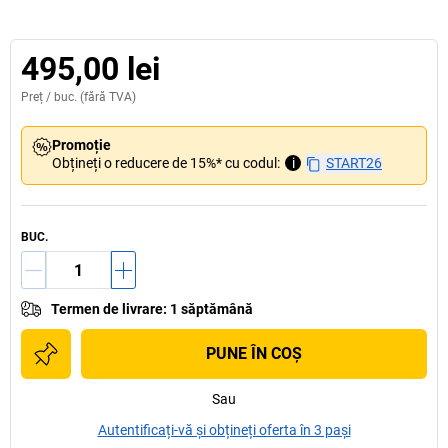
495,00 lei
Preț /
buc.
(fără TVA)
Promoție
Obțineți o reducere de 15%* cu codul:
i
START26
BUC.
Termen de livrare
:
1 săptămână
PUNE ÎN COŞ
Sau
Autentificați-vă și obțineți oferta în 3 pași