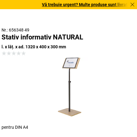
Vă trebuie urgent? Multe produse sunt livrate în ter
Nr.: 656348 49
Stativ informativ NATURAL
î. x lăț. x ad. 1320 x 400 x 300 mm
pentru DIN A4