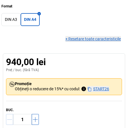
Format
DIN A3
DIN A4
×
Resetare toate caracteristicile
940,00 lei
Preț /
buc.
(fără TVA)
Promoție
Obțineți o reducere de 15%* cu codul:
i
START26
BUC.