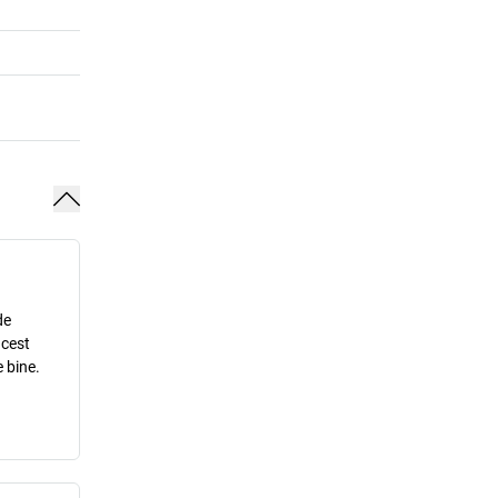
de
acest
 bine.