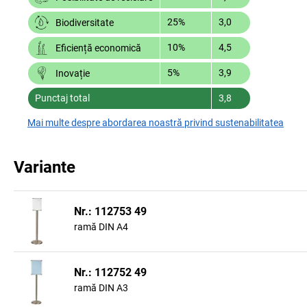
25%
3,0
Biodiversitate
10%
4,5
Eficiență economică
5%
3,9
Inovație
Punctaj total
3,8
Mai multe despre abordarea noastră privind sustenabilitatea
Variante
Nr.: 112753 49
ramă DIN A4
Nr.: 112752 49
ramă DIN A3