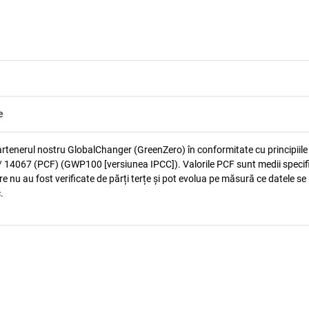
e
artenerul nostru GlobalChanger (GreenZero) în conformitate cu principiile
 14067 (PCF) (GWP100 [versiunea IPCC]). Valorile PCF sunt medii specif
e nu au fost verificate de părți terțe și pot evolua pe măsură ce datele se
.