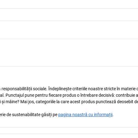
esponsabilității sociale. Îndeplinește criteriile noastre stricte în materie 
ocial. Punctajul pune pentru fiecare produs o întrebare decisivă: contribuie 
i și mâine? Mai jos, categoriile la care acest produs punctează deosebit de
rie de sustenabilitate găsiți pe
pagina noastră cu informații
.