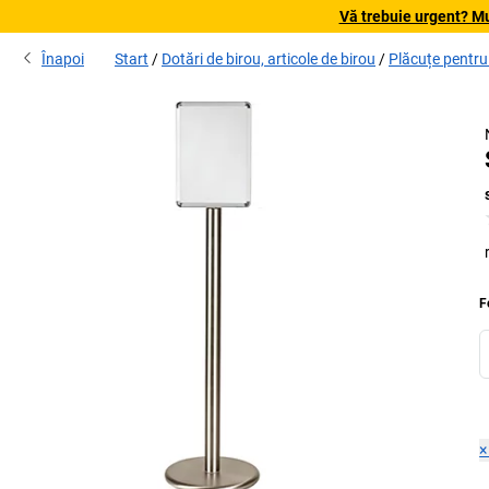
Vă trebuie urgent? Mu
Înapoi
Start
Dotări de birou, articole de birou
Plăcuțe pentru 
F