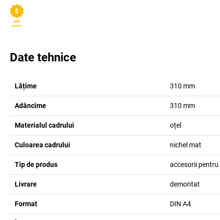
Date tehnice
Lățime
310
mm
Adâncime
310
mm
Materialul cadrului
oțel
Culoarea cadrului
nichel mat
Tip de produs
accesorii pentru 
Livrare
demontat
Format
DIN A4