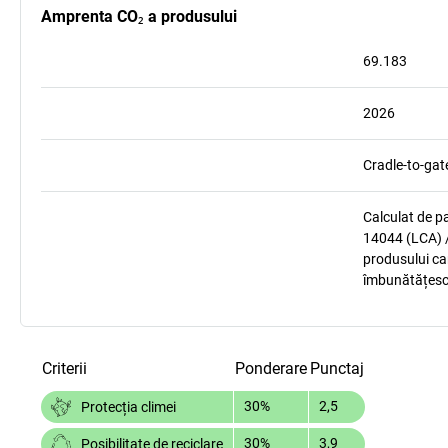
Amprenta CO₂ a produsului
69.183
2026
Cradle-to-gat
Calculat de p
14044 (LCA) /
produsului car
îmbunătățesc
Criterii
Ponderare
Punctaj
30%
2,5
Protecția climei
30%
3,9
Posibilitate de reciclare