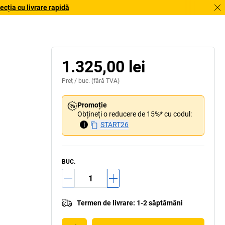
cția cu livrare rapidă
1.325,00 lei
Preț /
buc.
(fără TVA)
Promoție
Obțineți o reducere de 15%* cu codul:
i
START26
BUC.
Termen de livrare
:
1-2 săptămâni