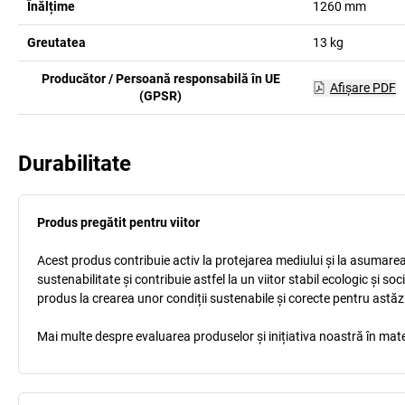
Înălțime
1260
mm
Greutatea
13
kg
Producător / Persoană responsabilă în UE
Afişare PDF
(GPSR)
Durabilitate
Produs pregătit pentru viitor
Acest produs contribuie activ la protejarea mediului și la asumarea r
sustenabilitate și contribuie astfel la un viitor stabil ecologic și s
produs la crearea unor condiții sustenabile și corecte pentru astăz
Mai multe despre evaluarea produselor și inițiativa noastră în mate