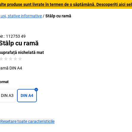
lte produse sunt livrate în termen de o săptămână. Descoperiți aici sele
uși, stative informative
Stâlp cu ramă
Nr.: 112753 49
Stâlp cu ramă
suprafață nichelată mat
ramă DIN A4
ormat
DIN A3
DIN A4
×
Resetare toate caracteristicile