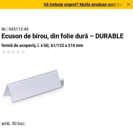
Vă trebuie urgent? Multe produse sunt livrate în t
Nr.: 945113 49
Ecuson de birou, din folie dură – DURABLE
formă de acoperiș, î. x lăț. 61/122 x 210 mm
amb. 50 buc.