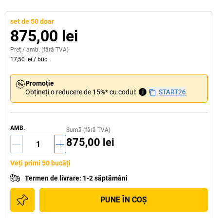
set de 50 doar
875,00 lei
Preț /
amb.
(fără TVA)
17,50 lei
/
buc.
Promoție
Obțineți o reducere de 15%* cu codul:
i
START26
AMB.
Sumă (fără TVA)
875,00 lei
Veți primi 50 bucăți
Termen de livrare
:
1-2 săptămâni
PUNE ÎN COŞ