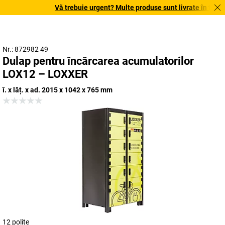
Vă trebuie urgent? Multe produse sunt livrate în termen 
Nr.: 872982 49
Dulap pentru încărcarea acumulatorilor
LOX12 – LOXXER
î. x lăț. x ad. 2015 x 1042 x 765 mm
12 polițe