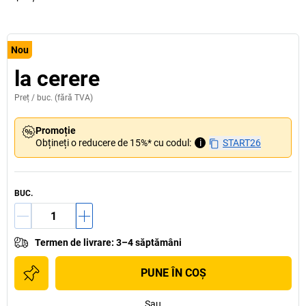
Nou
la cerere
Preț /
buc.
(fără TVA)
Promoție
Obțineți o reducere de 15%* cu codul:
i
START26
BUC.
Termen de livrare
:
3–4 săptămâni
PUNE ÎN COŞ
Sau