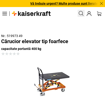
Vă trebuie urgent? Multe produse sunt livrate în ter
Nr.: 519973 49
Cărucior elevator tip foarfece
capacitate portantă 400 kg