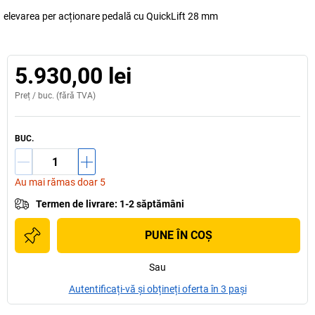
elevarea per acționare pedală cu QuickLift 28 mm
5.930,00 lei
Preț /
buc.
(fără TVA)
BUC.
Au mai rămas doar 5
Termen de livrare
:
1-2 săptămâni
PUNE ÎN COŞ
Sau
Autentificați-vă și obțineți oferta în 3 pași