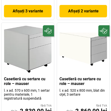
Afișați 3 variante
Afișați 2 variante
Casetieră cu sertare cu
Casetieră cu sertare cu
role – mauser
role – mauser
î. x ad. 570 x 600 mm, 1 sertar
î. x ad. 520 x 800 mm, blat din
pentru materiale, 1
oţel, 3 sertare
registratură suspendată
fără TVA
fără TVA