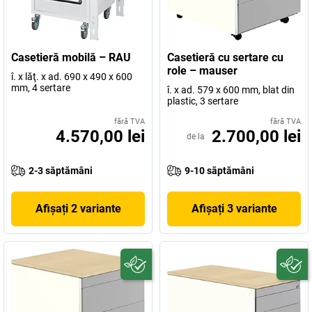
Casetieră mobilă – RAU
Casetieră cu sertare cu
role – mauser
î. x lăţ. x ad. 690 x 490 x 600
mm, 4 sertare
î. x ad. 579 x 600 mm, blat din
plastic, 3 sertare
fără TVA
fără TVA
4.570,00 lei
2.700,00 lei
de la
2-3 săptămâni
9-10 săptămâni
Afișați 2 variante
Afișați 3 variante