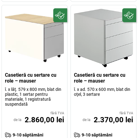
Casetieră cu sertare cu
Casetieră cu sertare cu
role – mauser
role – mauser
î. x lăţ. 579 x 800 mm, blat din
î. x ad. 570 x 600 mm, blat din
plastic, 1 sertar pentru
oţel, 3 sertare
materiale, 1 registratură
suspendată
fără TVA
fără TVA
2.860,00 lei
2.370,00 lei
de la
de la
9-10 săptămâni
9-10 săptămâni