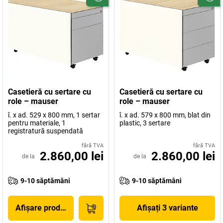
Casetieră cu sertare cu
Casetieră cu sertare cu
role – mauser
role – mauser
î. x ad. 529 x 800 mm, 1 sertar
î. x ad. 579 x 800 mm, blat din
pentru materiale, 1
plastic, 3 sertare
registratură suspendată
fără TVA
fără TVA
2.860,00 lei
2.860,00 lei
de la
de la
9-10 săptămâni
9-10 săptămâni
Afișare produs
Afișați 3 variante