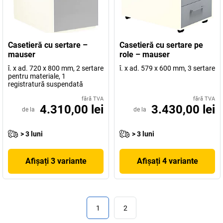
Casetieră cu sertare –
Casetieră cu sertare pe
mauser
role – mauser
î. x ad. 720 x 800 mm, 2 sertare
î. x ad. 579 x 600 mm, 3 sertare
pentru materiale, 1
registratură suspendată
fără TVA
fără TVA
4.310,00 lei
3.430,00 lei
de la
de la
> 3 luni
> 3 luni
Afișați 3 variante
Afișați 4 variante
1
2