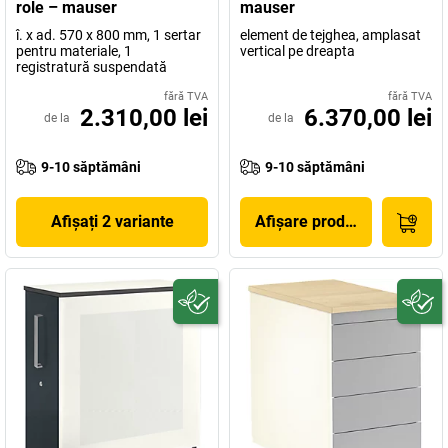
role – mauser
mauser
î. x ad. 570 x 800 mm, 1 sertar
element de tejghea, amplasat
pentru materiale, 1
vertical pe dreapta
registratură suspendată
fără TVA
fără TVA
2.310,00 lei
6.370,00 lei
de la
de la
9-10 săptămâni
9-10 săptămâni
Afișați 2 variante
Afișare produs