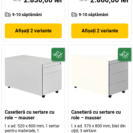
2.830,00 lei
2.860,00 lei
de la
de la
9-10 săptămâni
9-10 săptămâni
Afișați 2 variante
Afișați 2 variante
Casetieră cu sertare cu
Casetieră cu sertare cu
role – mauser
role – mauser
î. x ad. 520 x 800 mm, 1 sertar
î. x ad. 570 x 800 mm, blat din
pentru materiale, 1
oţel, 3 sertare