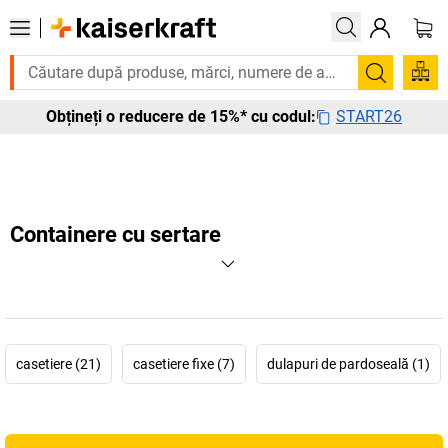
urgent? Multe produse sunt livrate în termen de o săptămână. Descoperiț
Căutare
START26
Obțineți o reducere de 15%* cu codul:
Containere cu sertare
casetiere (21)
casetiere fixe (7)
dulapuri de pardoseală (1)