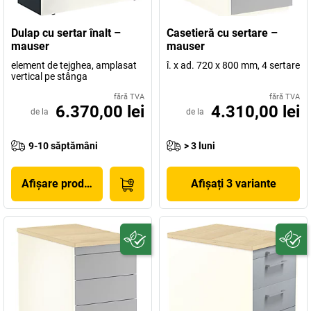
Dulap cu sertar înalt –
Casetieră cu sertare –
mauser
mauser
element de tejghea, amplasat
î. x ad. 720 x 800 mm, 4 sertare
vertical pe stânga
fără TVA
fără TVA
6.370,00 lei
4.310,00 lei
de la
de la
9-10 săptămâni
> 3 luni
Afișare produs
Afișați 3 variante