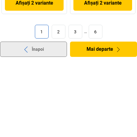
Afișați 2 variante
Afișați 2 variante
1
2
3
…
6
Mai departe
Înapoi