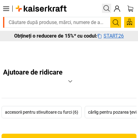
buie urgent? Multe produse sunt livrate în termen de o săptămână. Descop
Căutare
START26
Obțineți o reducere de 15%* cu codul:
Ajutoare de ridicare
accesorii pentru stivuitoare cu furci (6)
cârlig pentru pozarea ţevil