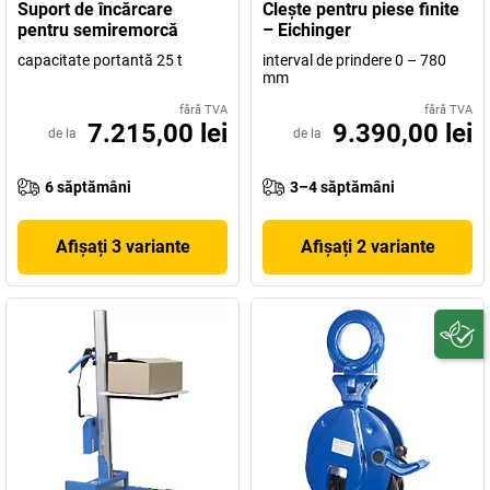
Suport de încărcare
Cleşte pentru piese finite
pentru semiremorcă
– Eichinger
capacitate portantă 25 t
interval de prindere 0 – 780
mm
fără TVA
fără TVA
7.215,00 lei
9.390,00 lei
de la
de la
6 săptămâni
3–4 săptămâni
Afișați 3 variante
Afișați 2 variante