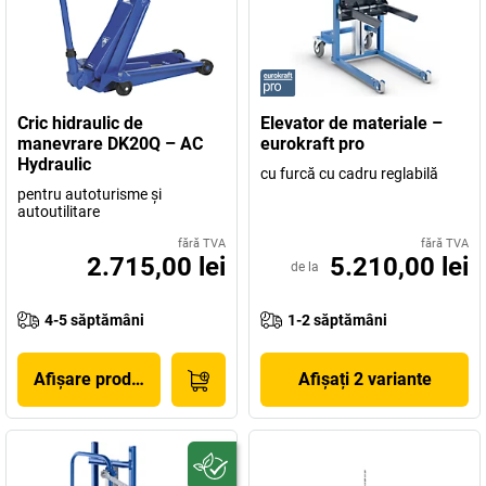
Cric hidraulic de
Elevator de materiale –
manevrare DK20Q – AC
eurokraft pro
Hydraulic
cu furcă cu cadru reglabilă
pentru autoturisme şi
autoutilitare
fără TVA
fără TVA
2.715,00 lei
5.210,00 lei
de la
4-5 săptămâni
1-2 săptămâni
Afișare produs
Afișați 2 variante