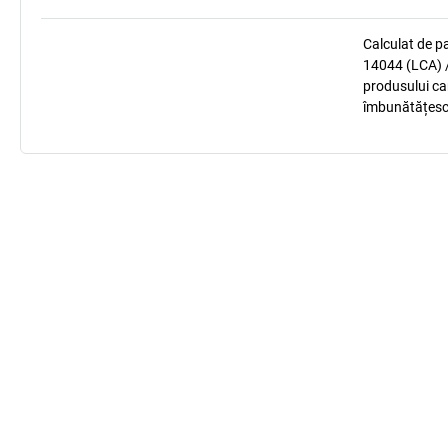
Calculat de p
14044 (LCA) /
produsului car
îmbunătățesc