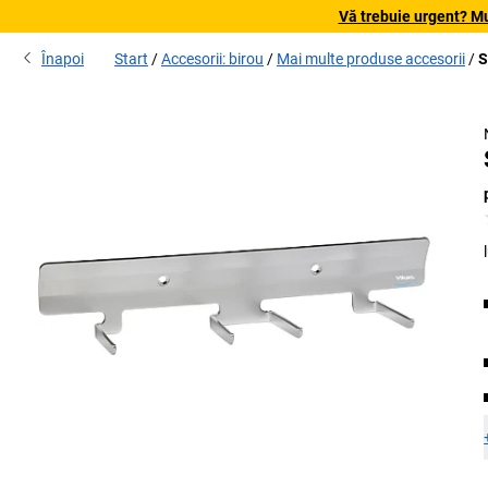
Vă trebuie urgent? Mu
Înapoi
Start
Accesorii: birou
Mai multe produse accesorii
S