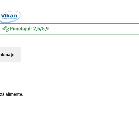
Punctajul: 2,5/5,9
binaţii
ază alimente.