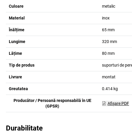
Culoare
metalic
Material
inox
Înălțime
65
mm
Lungime
320
mm
Lățime
80
mm
Tip de produs
suporturi de per
Livrare
montat
Greutatea
0.414
kg
Producător / Persoană responsabilă în UE
Afişare PDF
(GPSR)
Durabilitate