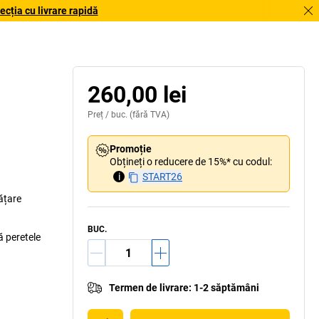
cția cu livrare rapidă
260,00 lei
Preț /
buc.
(fără TVA)
Promoție
Obțineți o reducere de 15%* cu codul:
i
START26
ățare
BUC.
ă peretele
Termen de livrare
:
1-2 săptămâni