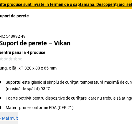
lte produse sunt livrate în termen de o săptămână. Descoperiți aici sele
uport de perete
Nr.: 548992 49
Suport de perete – Vikan
pentru până la 4 produse
lung. x lăț. x î. 320 x 80 x 65 mm
Suportul este igienic și simplu de curățat, temperatură maximă de cur
(mașină de spălat) 93 °C
Foarte potrivit pentru dispozitive de curățare, care nu trebuie să ating
Materii prime conforme FDA (CFR 21)
+
Mai mult