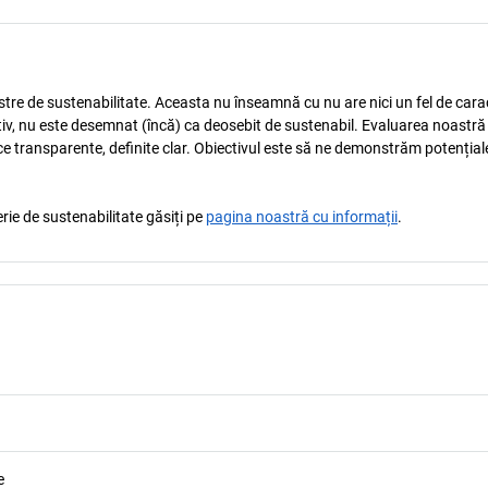
astre de sustenabilitate. Aceasta nu înseamnă cu nu are nici un fel de carac
tiv, nu este desemnat (încă) ca deosebit de sustenabil. Evaluarea noastră
ice transparente, definite clar. Obiectivul este să ne demonstrăm potențial
rie de sustenabilitate găsiți pe
pagina noastră cu informații
.
e