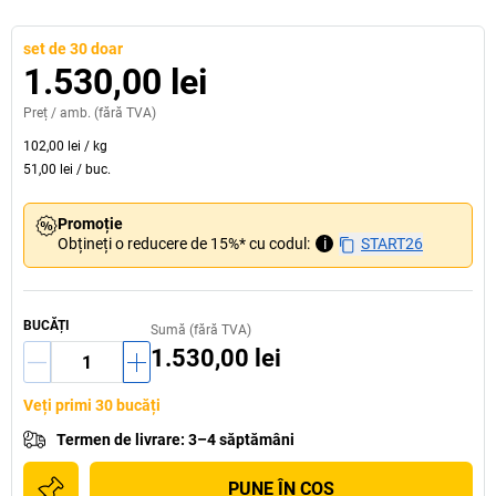
set de 30 doar
1.530,00 lei
Preț /
amb.
(fără TVA)
102,00 lei
/
kg
51,00 lei
/
buc.
Promoție
Obțineți o reducere de 15%* cu codul:
i
START26
BUCĂȚI
Sumă (fără TVA)
1.530,00 lei
Veți primi 30 bucăți
Termen de livrare
:
3–4 săptămâni
PUNE ÎN COŞ