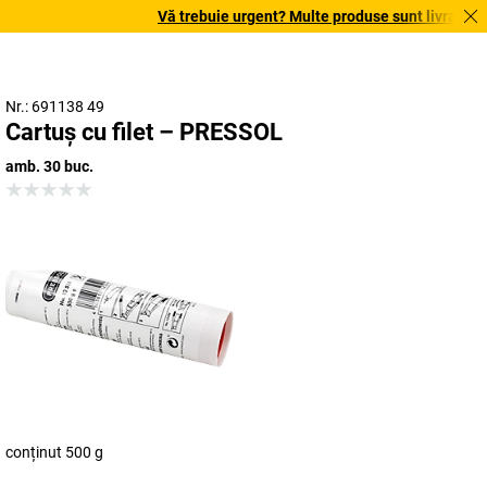
Vă trebuie urgent? Multe produse sunt livrate în t
Nr.: 691138 49
Cartuș cu filet – PRESSOL
amb. 30 buc.
conținut 500 g