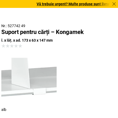
Vă trebuie urgent? Multe produse sunt livrate în te
Nr.: 527742 49
Suport pentru cărți – Kongamek
î. x lăț. x ad. 173 x 63 x 147 mm
alb