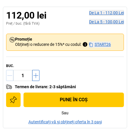
112,00 lei
De La
1
-
112,00 Lei
De La
5
-
100,00 Lei
Preț /
buc.
(fără TVA)
Promoție
Obțineți o reducere de 15%* cu codul:
i
START26
BUC.
Termen de livrare
:
2-3 săptămâni
PUNE ÎN COŞ
Sau
Autentificați-vă și obțineți oferta în 3 pași