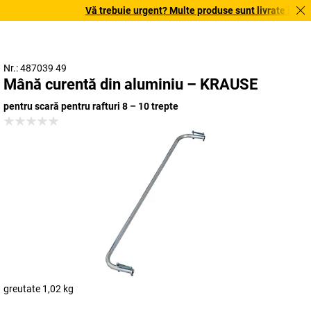
Vă trebuie urgent? Multe produse sunt livrate în term
Nr.: 487039 49
Mână curentă din aluminiu – KRAUSE
pentru scară pentru rafturi 8 – 10 trepte
greutate 1,02 kg