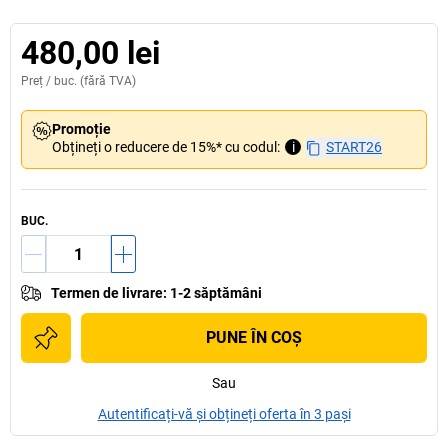
480,00 lei
Preț /
buc.
(fără TVA)
Promoție
Obțineți o reducere de 15%* cu codul:
i
START26
BUC.
Termen de livrare
:
1-2 săptămâni
PUNE ÎN COŞ
Sau
Autentificați-vă și obțineți oferta în 3 pași