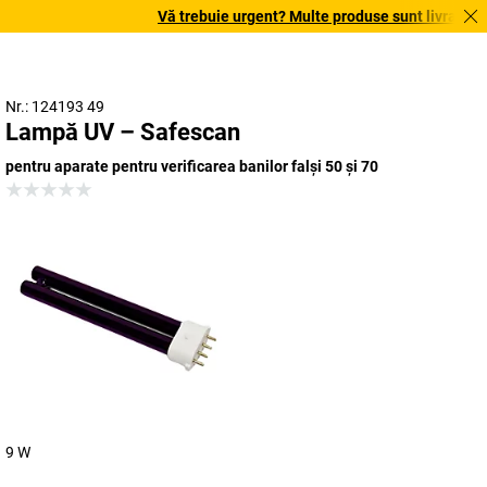
Vă trebuie urgent? Multe produse sunt livrate în t
Nr.: 124193 49
Lampă UV – Safescan
pentru aparate pentru verificarea banilor falși 50 și 70
9 W