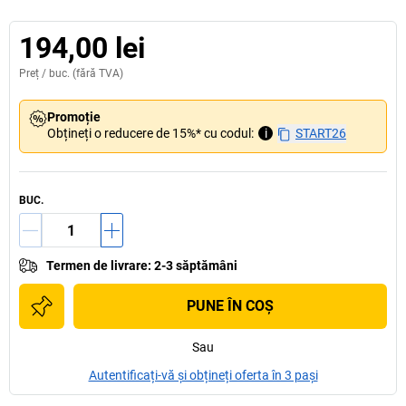
194,00 lei
Preț /
buc.
(fără TVA)
Promoție
Obțineți o reducere de 15%* cu codul:
i
START26
BUC.
Termen de livrare
:
2-3 săptămâni
PUNE ÎN COŞ
Sau
Autentificați-vă și obțineți oferta în 3 pași