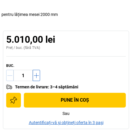
pentru lățimea mesei 2000 mm
5.010,00 lei
Preț /
buc.
(fără TVA)
BUC.
Termen de livrare
:
3–4 săptămâni
PUNE ÎN COŞ
Sau
Autentificați-vă și obțineți oferta în 3 pași