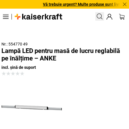
Vă trebuie urgent? Multe produse sunt livrate în 
Nr.: 554770 49
Lampă LED pentru masă de lucru reglabilă
pe înălțime – ANKE
incl. șină de suport