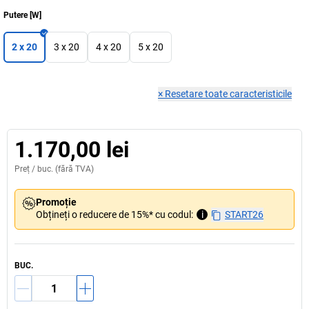
Putere
[
W
]
2 x 20
3 x 20
4 x 20
5 x 20
×
Resetare toate caracteristicile
1.170,00 lei
Preț /
buc.
(fără TVA)
Promoție
Obțineți o reducere de 15%* cu codul:
i
START26
BUC.