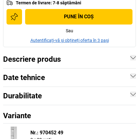
Termen de livrare
:
7-8 săptămâni
PUNE ÎN COŞ
Sau
Autentificați-vă și obțineți oferta în 3 pași
Descriere produs
Date tehnice
Durabilitate
Variante
Nr.: 970452 49