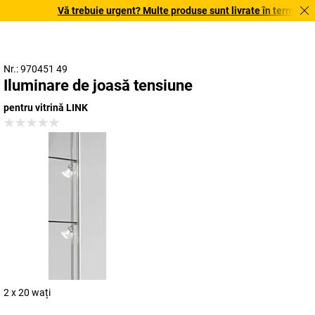
Vă trebuie urgent? Multe produse sunt livrate în termen de o
Nr.: 970451 49
Iluminare de joasă tensiune
pentru vitrină LINK
2 x 20 wați