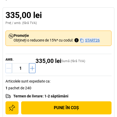
335,00 lei
Preț /
amb.
(fără TVA)
Promoție
Obțineți o reducere de 15%* cu codul:
i
START26
AMB.
335,00 lei
Sumă (fără TVA)
Articolele sunt expediate ca
:
1
pachet de 240
Termen de livrare
:
1-2 săptămâni
PUNE ÎN COŞ