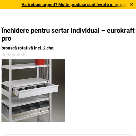
Vă trebuie urgent? Multe produse sunt livrate în termen de o s
Închidere pentru sertar individual – eurokraft
pro
broască rotativă incl. 2 chei