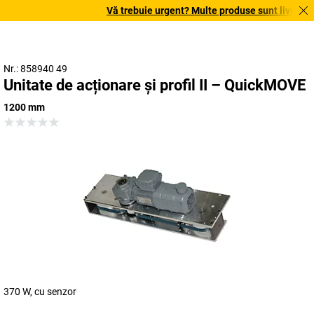
Vă trebuie urgent? Multe produse sunt livrate în 
Nr.: 858940 49
Unitate de acționare și profil II – QuickMOVE
1200 mm
370 W, cu senzor