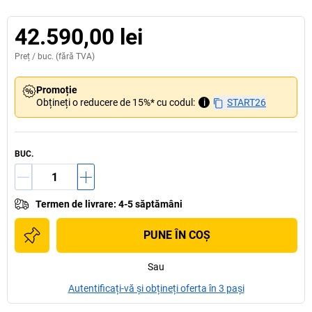
42.590,00 lei
Preț /
buc.
(fără TVA)
Promoție
Obțineți o reducere de 15%* cu codul:
i
START26
BUC.
Termen de livrare
:
4-5 săptămâni
PUNE ÎN COŞ
Sau
Autentificați-vă și obțineți oferta în 3 pași