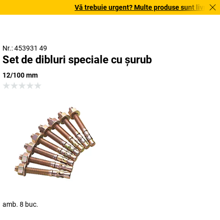
Vă trebuie urgent? Multe produse sunt livrate în 
Nr.: 453931 49
Set de dibluri speciale cu șurub
12/100 mm
amb. 8 buc.