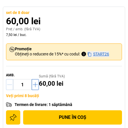
set de 8 doar
60,00 lei
Preț /
amb.
(fără TVA)
7,50 lei
/
buc.
Promoție
Obțineți o reducere de 15%* cu codul:
i
START26
AMB.
Sumă (fără TVA)
60,00 lei
Veți primi 8 bucăți
Termen de livrare
:
1 săptămână
PUNE ÎN COŞ