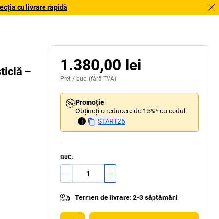
cția cu livrare rapidă
1.380,00 lei
ticlă –
Preț /
buc.
(fără TVA)
Promoție
Obțineți o reducere de 15%* cu codul:
i
START26
BUC.
Termen de livrare
:
2-3 săptămâni