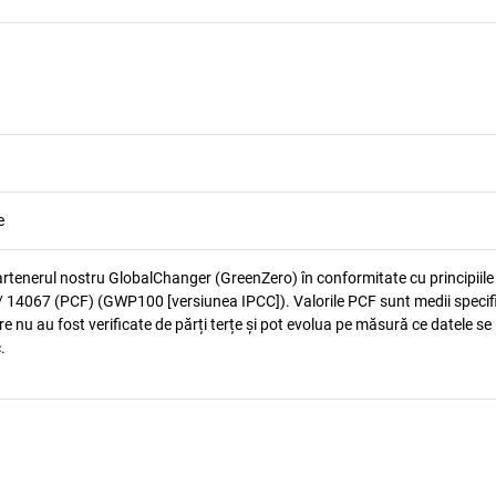
e
artenerul nostru GlobalChanger (GreenZero) în conformitate cu principiile
 14067 (PCF) (GWP100 [versiunea IPCC]). Valorile PCF sunt medii specif
e nu au fost verificate de părți terțe și pot evolua pe măsură ce datele se
.