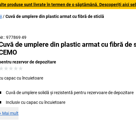
lte produse sunt livrate în termen de o săptămână. Descoperiți aici sele
i
Cuvă de umplere din plastic armat cu fibră de sticlă
Nr.: 977869 49
Cuvă de umplere din plastic armat cu fibră de s
CEMO
pentru rezervor de depozitare
cu capac cu încuietoare
Cuvă de umplere solidă și rezistentă pentru rezervoare de depozitare
Inclusiv cu capac cu încuietoare
+
Mai mult