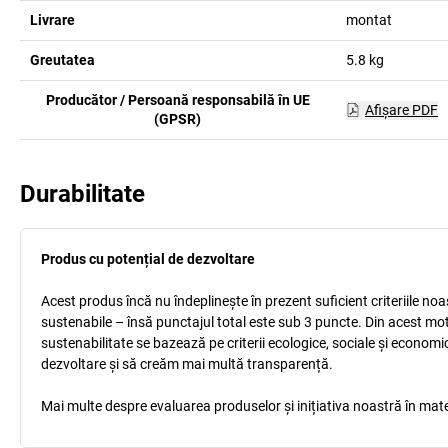
Livrare
montat
Greutatea
5.8
kg
Producător / Persoană responsabilă în UE
Afişare PDF
(GPSR)
Durabilitate
Produs cu potențial de dezvoltare
Acest produs încă nu îndeplinește în prezent suficient criteriile no
sustenabile – însă punctajul total este sub 3 puncte. Din acest mo
sustenabilitate se bazează pe criterii ecologice, sociale și econom
dezvoltare și să creăm mai multă transparență.
Mai multe despre evaluarea produselor și inițiativa noastră în mate