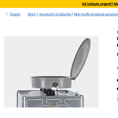
Vă trebuie urgent? Mu
Înapoi
Start
Accesorii: producție
Mai multe produse accesori