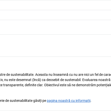
astre de sustenabilitate. Aceasta nu înseamnă cu nu are nici un fel de carac
tiv, nu este desemnat (încă) ca deosebit de sustenabil. Evaluarea noastră
ice transparente, definite clar. Obiectivul este să ne demonstrăm potențial
rie de sustenabilitate găsiți pe
pagina noastră cu informații
.