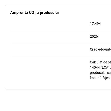
Amprenta CO₂ a produsului
17.494
2026
Cradle-to-gat
Calculat de p
14044 (LCA) /
produsului car
îmbunătățesc