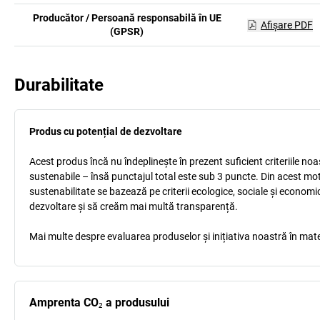
Producător / Persoană responsabilă în UE
Afişare PDF
(GPSR)
Durabilitate
Produs cu potențial de dezvoltare
Acest produs încă nu îndeplinește în prezent suficient criteriile no
sustenabile – însă punctajul total este sub 3 puncte. Din acest mo
sustenabilitate se bazează pe criterii ecologice, sociale și econom
dezvoltare și să creăm mai multă transparență.
Mai multe despre evaluarea produselor și inițiativa noastră în mate
Amprenta CO₂ a produsului