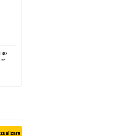
 ISO
ice
izualizare