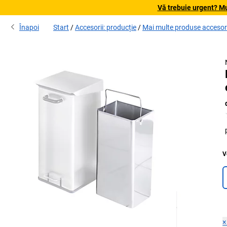
Vă trebuie urgent? Mu
Înapoi
Start
Accesorii: producție
Mai multe produse accesori
V