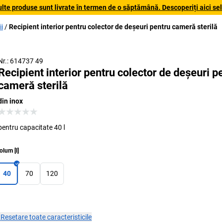
lte produse sunt livrate în termen de o săptămână. Descoperiți aici sele
i
Recipient interior pentru colector de deșeuri pentru cameră sterilă
Nr.: 614737 49
Recipient interior pentru colector de deșeuri p
cameră sterilă
din inox
pentru capacitate 40 l
olum
[
l
]
40
70
120
×
Resetare toate caracteristicile