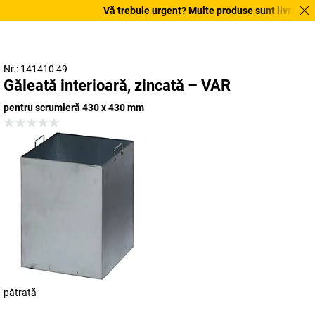
Vă trebuie urgent? Multe produse sunt livrate în t
Nr.: 141410 49
Găleată interioară, zincată – VAR
pentru scrumieră 430 x 430 mm
pătrată