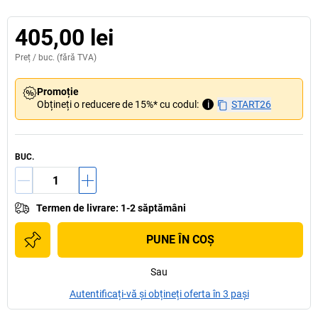
405,00 lei
Preț /
buc.
(fără TVA)
Promoție
Obțineți o reducere de 15%* cu codul:
i
START26
BUC.
Termen de livrare
:
1-2 săptămâni
PUNE ÎN COŞ
Sau
Autentificați-vă și obțineți oferta în 3 pași