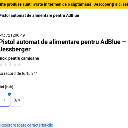
lte produse sunt livrate în termen de o săptămână. Descoperiți aici sele
Pistol automat de alimentare pentru AdBlue
Nr.: 721288 49
Pistol automat de alimentare pentru AdBlue –
Jessberger
inox, pentru camioane
cu racord de furtun 1''
ilet
[
inch
]
1
3/4
×
Resetare toate caracteristicile