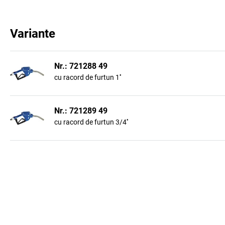
Variante
Nr.: 721288 49
cu racord de furtun 1''
Nr.: 721289 49
cu racord de furtun 3/4''