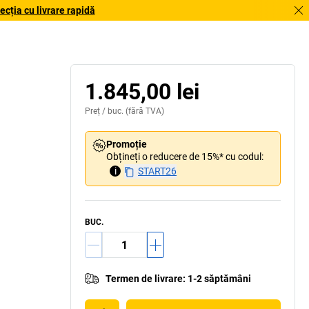
cția cu livrare rapidă
1.845,00 lei
Preț /
buc.
(fără TVA)
Promoție
Obțineți o reducere de 15%* cu codul:
i
START26
BUC.
Termen de livrare
:
1-2 săptămâni