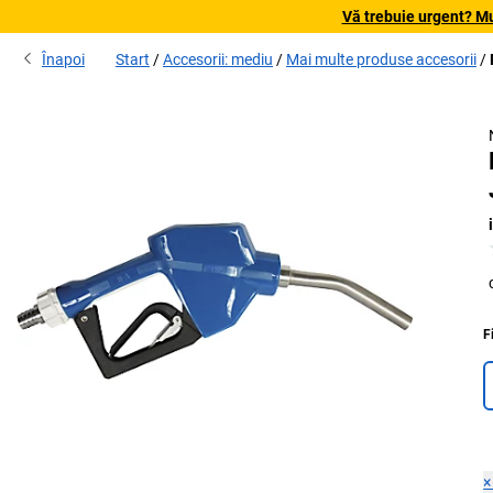
Vă trebuie urgent? Mu
Înapoi
Start
Accesorii: mediu
Mai multe produse accesorii
F