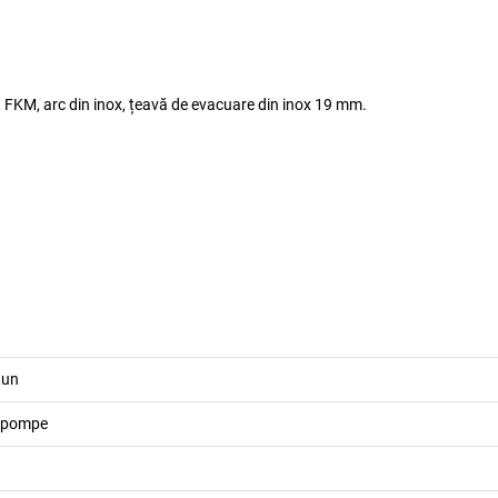
din FKM, arc din inox, țeavă de evacuare din inox 19 mm.
tun
u pompe