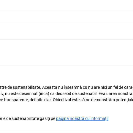
astre de sustenabilitate. Aceasta nu înseamnă cu nu are nici un fel de carac
tiv, nu este desemnat (încă) ca deosebit de sustenabil. Evaluarea noastră
ice transparente, definite clar. Obiectivul este să ne demonstrăm potențial
rie de sustenabilitate găsiți pe
pagina noastră cu informații
.