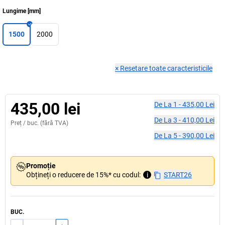
Lungime
[
mm
]
1500
2000
×
Resetare toate caracteristicile
435,00 lei
De La
1
-
435,00 Lei
De La
3
-
410,00 Lei
Preț /
buc.
(fără TVA)
De La
5
-
390,00 Lei
Promoție
Obțineți o reducere de 15%* cu codul:
i
START26
BUC.