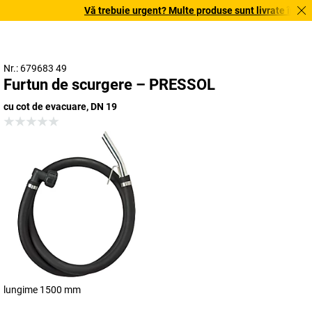
Vă trebuie urgent? Multe produse sunt livrate în terme
Nr.: 679683 49
Furtun de scurgere – PRESSOL
cu cot de evacuare, DN 19
lungime 1500 mm