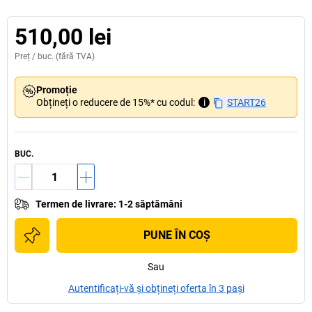
510,00 lei
Preț /
buc.
(fără TVA)
Promoție
Obțineți o reducere de 15%* cu codul:
i
START26
BUC.
Termen de livrare
:
1-2 săptămâni
PUNE ÎN COŞ
Sau
Autentificați-vă și obțineți oferta în 3 pași