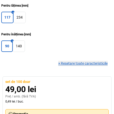
Pentru lățimea
[
mm
]
117
234
Pentru înălțimea
[
mm
]
90
140
×
Resetare toate caracteristicile
set de 100 doar
49,00 lei
Preț /
amb.
(fără TVA)
0,49 lei
/
buc.