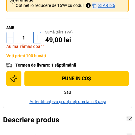
Promoție
Obțineți o reducere de 15%* cu codul:
i
START26
AMB.
Sumă (fără TVA)
49,00 lei
Au mai rămas doar 1
Veți primi 100 bucăți
Termen de livrare
:
1 săptămână
PUNE ÎN COŞ
Sau
Autentificați-vă și obțineți oferta în 3 pași
Descriere produs