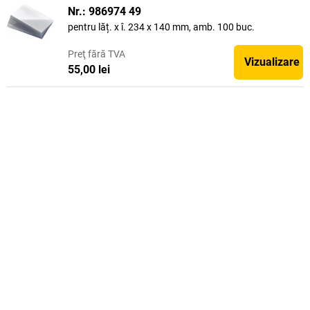
Nr.: 986974 49
pentru lăț. x î. 234 x 140 mm, amb. 100 buc.
Preţ
fără TVA
Vizualizare
55,00 lei