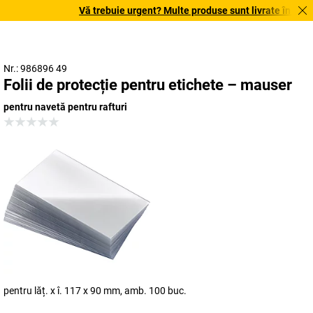
Vă trebuie urgent? Multe produse sunt livrate în termen 
Nr.: 986896 49
Folii de protecție pentru etichete – mauser
pentru navetă pentru rafturi
pentru lăț. x î. 117 x 90 mm, amb. 100 buc.