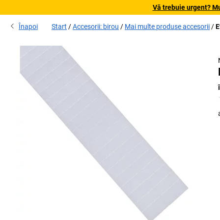
Vă trebuie urgent? Mu
Înapoi
Start
Accesorii: birou
Mai multe produse accesorii
E