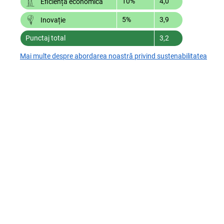
10%
4,0
Eficiență economică
5%
3,9
Inovație
Punctaj total
3,2
Mai multe despre abordarea noastră privind sustenabilitatea