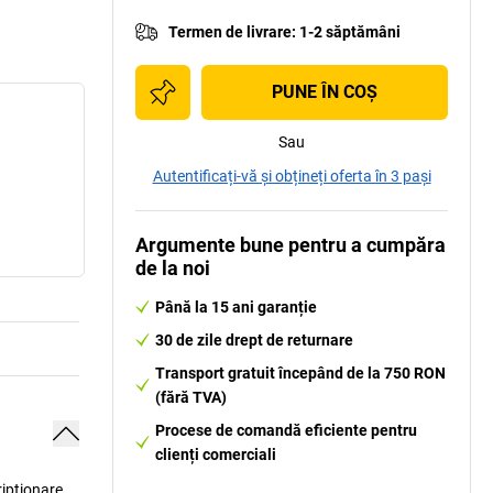
Termen de livrare
:
1-2 săptămâni
PUNE ÎN COŞ
Sau
Autentificați-vă și obțineți oferta în 3 pași
Argumente bune pentru a cumpăra
de la noi
Până la 15 ani garanție
30 de zile drept de returnare
Transport gratuit începând de la 750 RON
(fără TVA)
Procese de comandă eficiente pentru
clienți comerciali
ripționare.