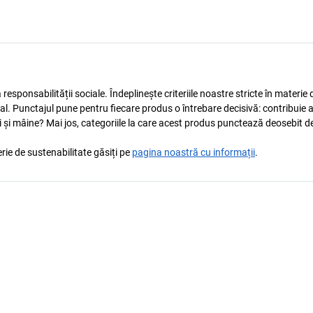
esponsabilității sociale. Îndeplinește criteriile noastre stricte în materie 
ocial. Punctajul pune pentru fiecare produs o întrebare decisivă: contribuie 
i și mâine? Mai jos, categoriile la care acest produs punctează deosebit de
rie de sustenabilitate găsiți pe
pagina noastră cu informații
.