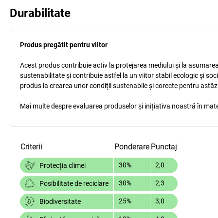
Durabilitate
Produs pregătit pentru viitor
Acest produs contribuie activ la protejarea mediului și la asumarea r
sustenabilitate și contribuie astfel la un viitor stabil ecologic și s
produs la crearea unor condiții sustenabile și corecte pentru astăz
Mai multe despre evaluarea produselor și inițiativa noastră în mate
Criterii
Ponderare
Punctaj
30%
2,0
Protecția climei
30%
2,3
Posibilitate de reciclare
25%
3,0
Biodiversitate