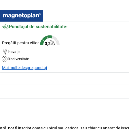
Punctajul de sustenabilitate:
Pregătit pentru viitor
Inovație
Biodiversitate
Mai multe despre punctaj
tră, pot fi inscripționate cu pixul sau carioca, sau chiar cu aparat de insc