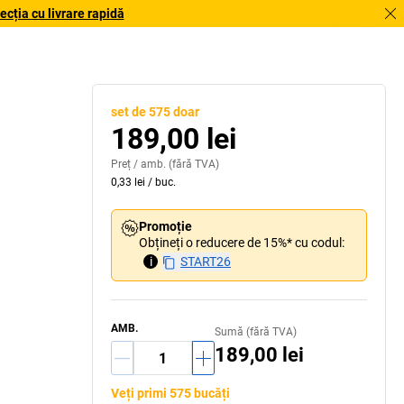
cția cu livrare rapidă
set de 575 doar
189,00 lei
Preț /
amb.
(fără TVA)
0,33 lei
/
buc.
Promoție
Obțineți o reducere de 15%* cu codul:
i
START26
AMB.
Sumă (fără TVA)
189,00 lei
Veți primi 575 bucăți