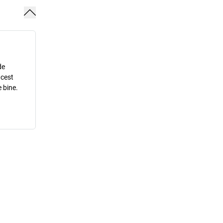
de
acest
 bine.