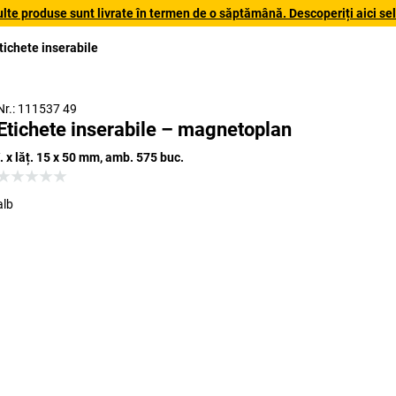
lte produse sunt livrate în termen de o săptămână. Descoperiți aici sele
tichete inserabile
Nr.: 111537 49
Etichete inserabile – magnetoplan
î. x lăț. 15 x 50 mm, amb. 575 buc.
alb