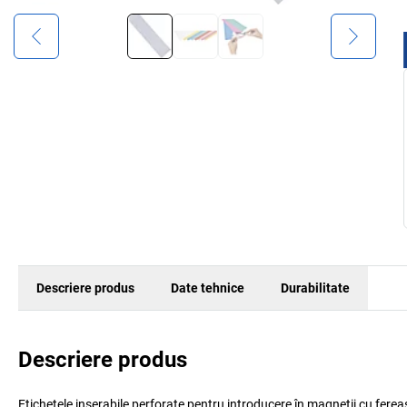
Descriere produs
Date tehnice
Durabilitate
Descriere produs
Etichetele inserabile perforate pentru introducere în magneții cu fereas