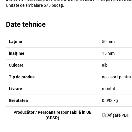
Unitate de ambalare 575 bucăți.
Date tehnice
Lățime
50
mm
Înălțime
15
mm
Culoare
alb
Tip de produs
accesorii pentru
Livrare
montat
Greutatea
0.093
kg
Producător / Persoană responsabilă în UE
Afişare PDF
(GPSR)