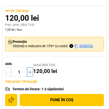
set de 100 doar
120,00 lei
Preț /
amb.
(fără TVA)
1,20 lei
/
buc.
Promoție
Obțineți o reducere de 15%* cu codul:
i
START26
AMB.
Sumă (fără TVA)
120,00 lei
Veți primi 100 bucăți
Termen de livrare
:
1-2 săptămâni
PUNE ÎN COŞ