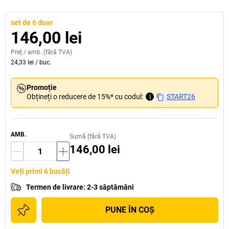
set de 6 doar
146,00 lei
Preț /
amb.
(fără TVA)
24,33 lei
/
buc.
Promoție
Obțineți o reducere de 15%* cu codul:
i
START26
AMB.
Sumă (fără TVA)
146,00 lei
Veți primi 6 bucăți
Termen de livrare
:
2-3 săptămâni
PUNE ÎN COŞ