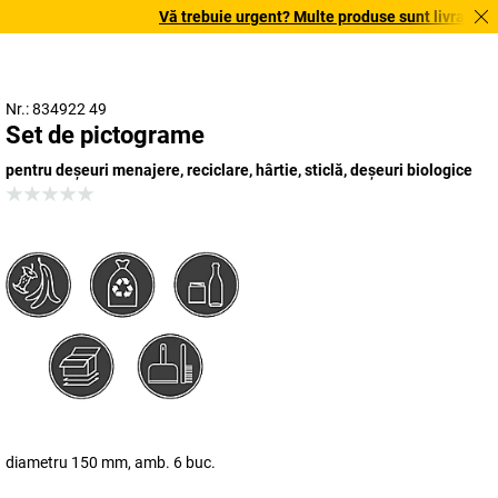
Vă trebuie urgent? Multe produse sunt livrate în te
Nr.: 834922 49
Set de pictograme
pentru deșeuri menajere, reciclare, hârtie, sticlă, deșeuri biologice
diametru 150 mm, amb. 6 buc.