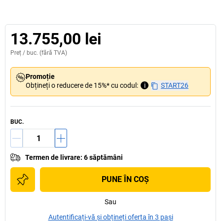
13.755,00 lei
Preț /
buc.
(fără TVA)
Promoție
Obțineți o reducere de 15%* cu codul:
i
START26
BUC.
Termen de livrare
:
6 săptămâni
PUNE ÎN COŞ
Sau
Autentificați-vă și obțineți oferta în 3 pași