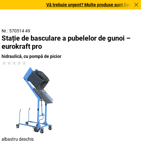
Vă trebuie urgent? Multe produse sunt livrate în t
Nr.: 570514 49
Stație de basculare a pubelelor de gunoi –
eurokraft pro
hidraulică, cu pompă de picior
albastru deschis