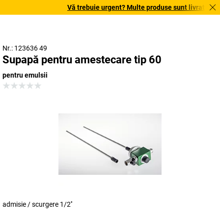
Vă trebuie urgent? Multe produse sunt livrate în te
Nr.: 123636 49
Supapă pentru amestecare tip 60
pentru emulsii
admisie / scurgere 1/2''