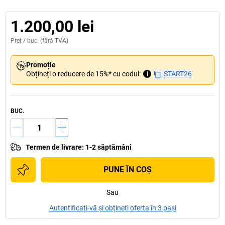
1.200,00 lei
Preț /
buc.
(fără TVA)
Promoție
Obțineți o reducere de 15%* cu codul:
i
START26
BUC.
Termen de livrare
:
1-2 săptămâni
PUNE ÎN COŞ
Sau
Autentificați-vă și obțineți oferta în 3 pași