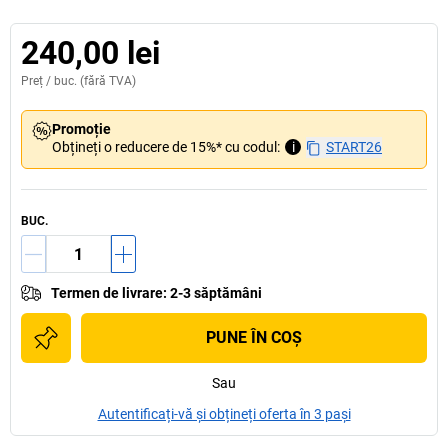
240,00 lei
Preț /
buc.
(fără TVA)
Promoție
Obțineți o reducere de 15%* cu codul:
i
START26
BUC.
Termen de livrare
:
2-3 săptămâni
PUNE ÎN COŞ
Sau
Autentificați-vă și obțineți oferta în 3 pași