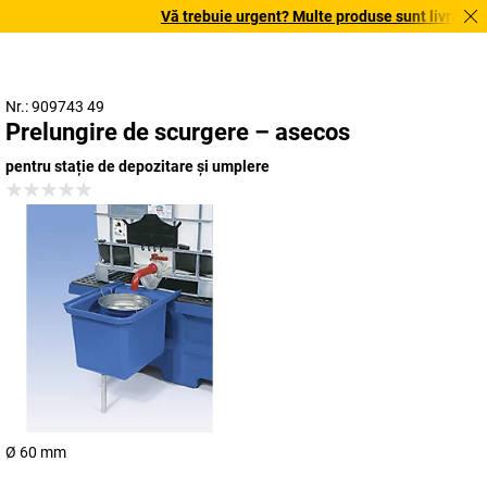
Vă trebuie urgent? Multe produse sunt livrate în t
Nr.: 909743 49
Prelungire de scurgere – asecos
pentru stație de depozitare și umplere
Ø 60 mm