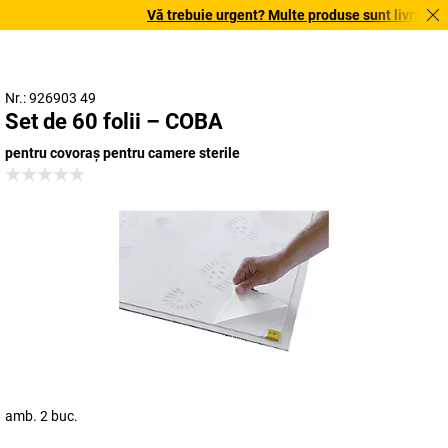
Vă trebuie urgent? Multe produse sunt livrate în t
Nr.: 926903 49
Set de 60 folii – COBA
pentru covoraș pentru camere sterile
amb. 2 buc.