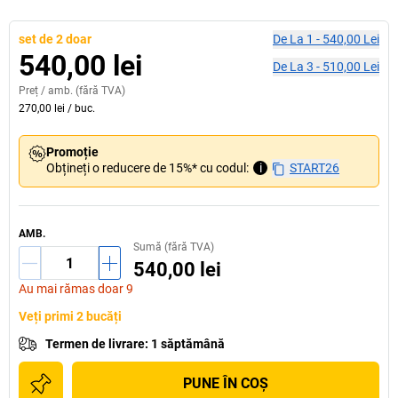
set de 2 doar
De La
1
-
540,00 Lei
540,00 lei
De La
3
-
510,00 Lei
Preț /
amb.
(fără TVA)
270,00 lei
/
buc.
Promoție
Obțineți o reducere de 15%* cu codul:
i
START26
AMB.
Sumă (fără TVA)
540,00 lei
Au mai rămas doar 9
Veți primi 2 bucăți
Termen de livrare
:
1 săptămână
PUNE ÎN COŞ