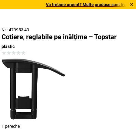
Vă trebuie urgent? Multe produse sunt livrate în 
Nr.: 479953 49
Cotiere, reglabile pe înălțime – Topstar
plastic
1 pereche