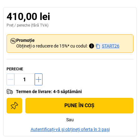
410,00 lei
Preț /
pereche
(fără TVA)
Promoție
Obțineți o reducere de 15%* cu codul:
i
START26
PERECHE
Termen de livrare
:
4-5 săptămâni
PUNE ÎN COŞ
Sau
Autentificați-vă și obțineți oferta în 3 pași