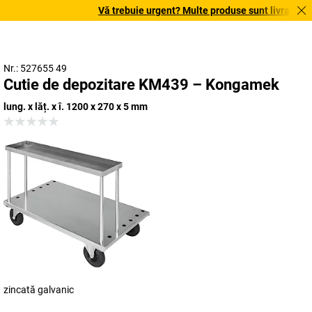
Vă trebuie urgent? Multe produse sunt livrate în te
Nr.: 527655 49
Cutie de depozitare KM439 – Kongamek
lung. x lăț. x î. 1200 x 270 x 5 mm
zincată galvanic