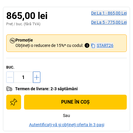
865,00 lei
De La
1
-
865,00 Lei
De La
5
-
775,00 Lei
Preț /
buc.
(fără TVA)
Promoție
Obțineți o reducere de 15%* cu codul:
i
START26
BUC.
Termen de livrare
:
2-3 săptămâni
PUNE ÎN COŞ
Sau
Autentificați-vă și obțineți oferta în 3 pași