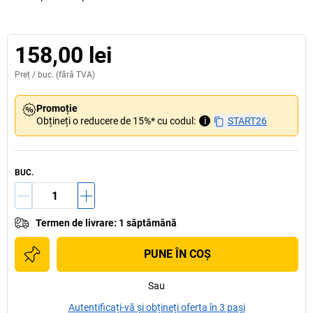
158,00 lei
Preț /
buc.
(fără TVA)
Promoție
Obțineți o reducere de 15%* cu codul:
i
START26
BUC.
Termen de livrare
:
1 săptămână
PUNE ÎN COŞ
Sau
Autentificați-vă și obțineți oferta în 3 pași