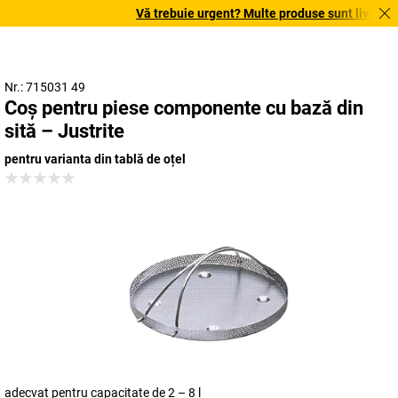
Vă trebuie urgent? Multe produse sunt livrate în 
Nr.: 715031 49
Coș pentru piese componente cu bază din
sită – Justrite
pentru varianta din tablă de oțel
adecvat pentru capacitate de 2 – 8 l