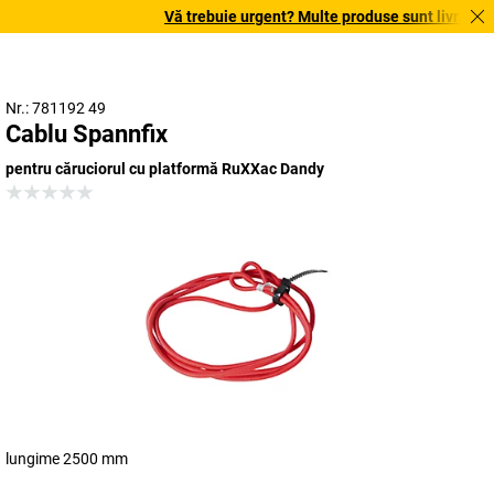
Vă trebuie urgent? Multe produse sunt livrate în 
Nr.: 781192 49
Cablu Spannfix
pentru căruciorul cu platformă RuXXac Dandy
lungime 2500 mm