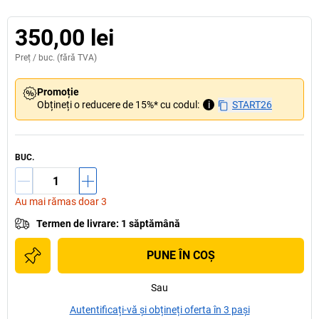
350,00 lei
Preț /
buc.
(fără TVA)
Promoție
Obțineți o reducere de 15%* cu codul:
i
START26
BUC.
Au mai rămas doar 3
Termen de livrare
:
1 săptămână
PUNE ÎN COŞ
Sau
Autentificați-vă și obțineți oferta în 3 pași