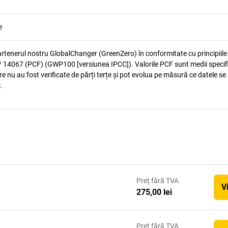
e
artenerul nostru GlobalChanger (GreenZero) în conformitate cu principiile
 14067 (PCF) (GWP100 [versiunea IPCC]). Valorile PCF sunt medii specif
e nu au fost verificate de părți terțe și pot evolua pe măsură ce datele se
.
Preţ
fără TVA
V
275,00 lei
Preţ
fără TVA