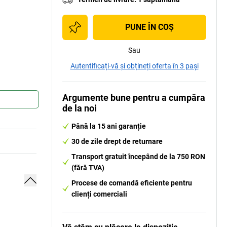
PUNE ÎN COŞ
Sau
Autentificați-vă și obțineți oferta în 3 pași
Argumente bune pentru a cumpăra
de la noi
Până la 15 ani garanție
30 de zile drept de returnare
Transport gratuit începând de la 750 RON
(fără TVA)
Procese de comandă eficiente pentru
clienți comerciali