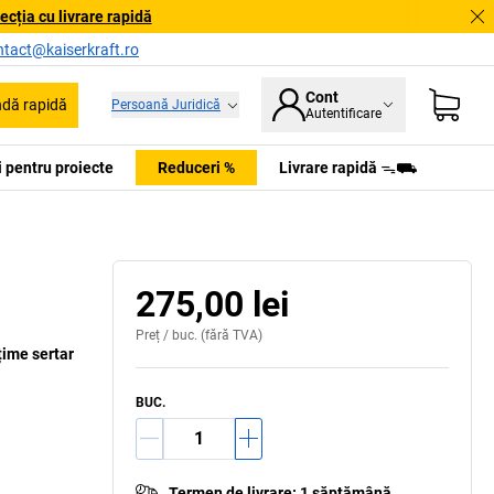
cția cu livrare rapidă
ntact@kaiserkraft.ro
Cont
dă rapidă
Persoană Juridică
Autentificare
ii pentru proiecte
Reduceri %
Livrare rapidă ᯓ⛟
275,00 lei
Preț /
buc.
(fără TVA)
țime sertar
BUC.
Termen de livrare
:
1 săptămână