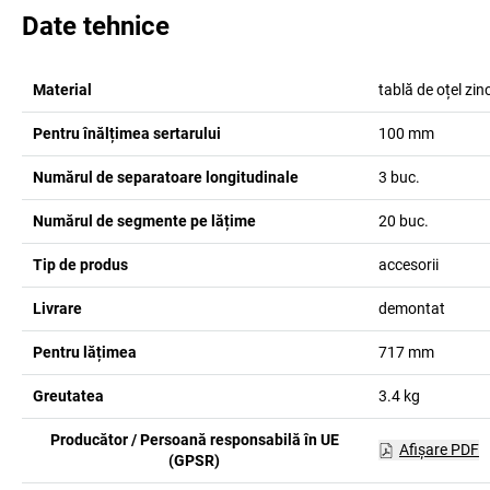
Date tehnice
Material
tablă de oțel zin
Pentru înălțimea sertarului
100
mm
Numărul de separatoare longitudinale
3
buc.
Numărul de segmente pe lățime
20
buc.
Tip de produs
accesorii
Livrare
demontat
Pentru lățimea
717
mm
Greutatea
3.4
kg
Producător / Persoană responsabilă în UE
Afişare PDF
(GPSR)