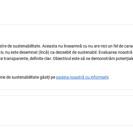
astre de sustenabilitate. Aceasta nu înseamnă cu nu are nici un fel de carac
tiv, nu este desemnat (încă) ca deosebit de sustenabil. Evaluarea noastră
ice transparente, definite clar. Obiectivul este să ne demonstrăm potențial
rie de sustenabilitate găsiți pe
pagina noastră cu informații
.