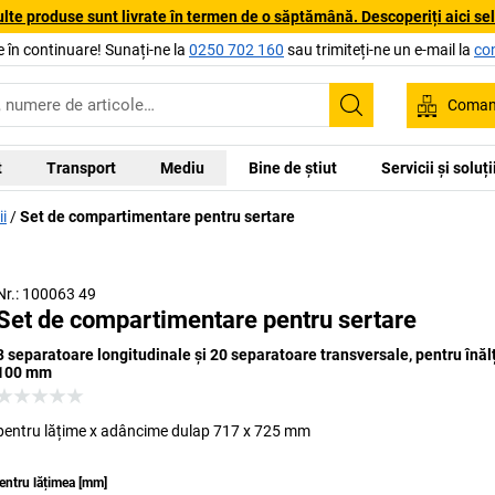
lte produse sunt livrate în termen de o săptămână. Descoperiți aici sele
 în continuare! Sunați-ne la
0250 702 160
sau trimiteți-ne un e-mail la
co
Coman
Căutare
t
Transport
Mediu
Bine de știut
Servicii și soluț
i
Set de compartimentare pentru sertare
Nr.: 100063 49
Set de compartimentare pentru sertare
3 separatoare longitudinale și 20 separatoare transversale, pentru înăl
100 mm
pentru lățime x adâncime dulap 717 x 725 mm
entru lățimea
[
mm
]