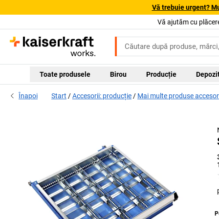
Vă trebuie urgent? Mu
Vă ajutăm cu plăcere
Toate produsele
Birou
Producție
Depozi
Înapoi
Start
Accesorii: producție
Mai multe produse accesori
P