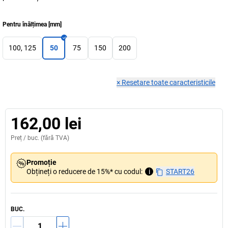
Pentru înălțimea
[
mm
]
100, 125
50
75
150
200
×
Resetare toate caracteristicile
162,00 lei
Preț /
buc.
(fără TVA)
Promoție
Obțineți o reducere de 15%* cu codul:
i
START26
BUC.