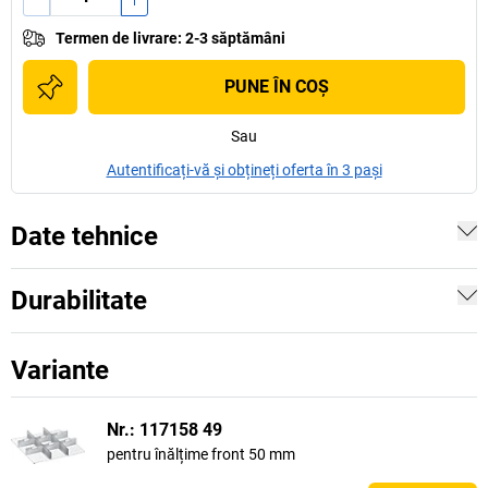
Termen de livrare
:
2-3 săptămâni
PUNE ÎN COŞ
Sau
Autentificați-vă și obțineți oferta în 3 pași
Date tehnice
Durabilitate
Variante
Nr.: 117158 49
pentru înălțime front 50 mm