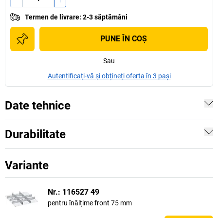
Termen de livrare
:
2-3 săptămâni
PUNE ÎN COŞ
Sau
Autentificați-vă și obțineți oferta în 3 pași
Date tehnice
Durabilitate
Variante
Nr.: 116527 49
pentru înălțime front 75 mm