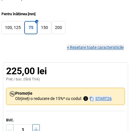
Pentru înălțimea
[
mm
]
100, 125
75
150
200
×
Resetare toate caracteristicile
225,00 lei
Preț /
buc.
(fără TVA)
Promoție
Obțineți o reducere de 15%* cu codul:
i
START26
BUC.