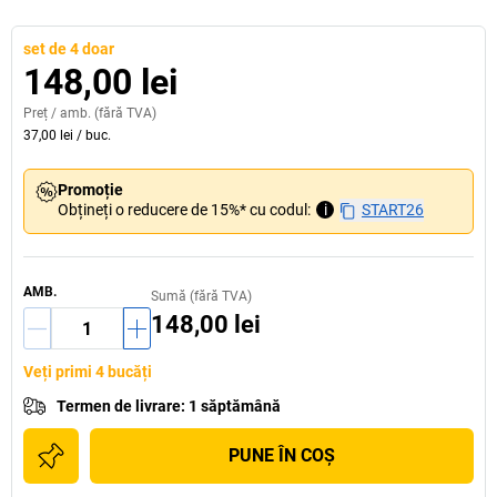
set de 4 doar
148,00 lei
Preț /
amb.
(fără TVA)
37,00 lei
/
buc.
Promoție
Obțineți o reducere de 15%* cu codul:
i
START26
AMB.
Sumă (fără TVA)
148,00 lei
Veți primi 4 bucăți
Termen de livrare
:
1 săptămână
PUNE ÎN COŞ