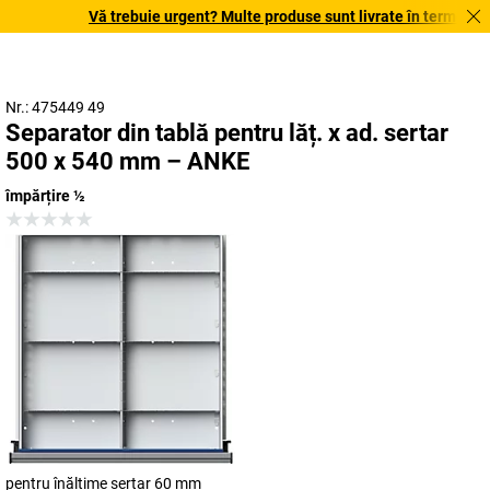
Vă trebuie urgent? Multe produse sunt livrate în termen de o 
Nr.: 475449 49
Separator din tablă pentru lăț. x ad. sertar
500 x 540 mm – ANKE
împărțire ½
pentru înălțime sertar 60 mm