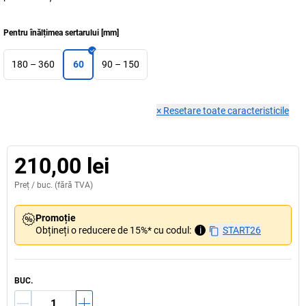
Pentru înălțimea sertarului
[
mm
]
180 – 360
60
90 – 150
×
Resetare toate caracteristicile
210,00 lei
Preț /
buc.
(fără TVA)
Promoție
Obțineți o reducere de 15%* cu codul:
i
START26
BUC.