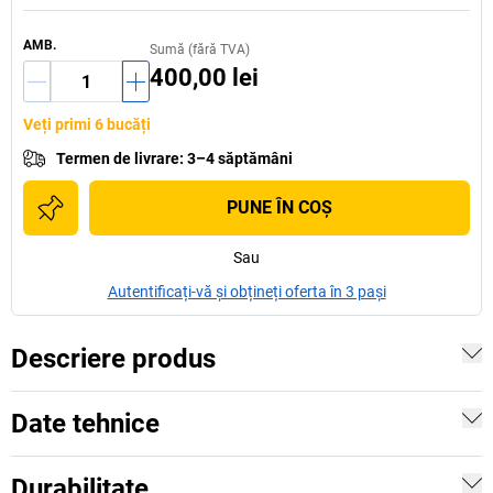
AMB.
Sumă (fără TVA)
400,00 lei
Veți primi 6 bucăți
Termen de livrare
:
3–4 săptămâni
PUNE ÎN COŞ
Sau
Autentificați-vă și obțineți oferta în 3 pași
Descriere produs
Date tehnice
Durabilitate