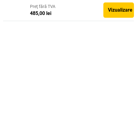
Preţ
fără TVA
Vizualizare
485,00 lei