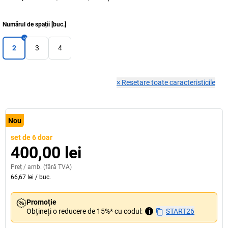
Numărul de spații
[
buc.
]
2
3
4
×
Resetare toate caracteristicile
Nou
set de 6 doar
400,00 lei
Preț /
amb.
(fără TVA)
66,67 lei
/
buc.
Promoție
Obțineți o reducere de 15%* cu codul:
i
START26