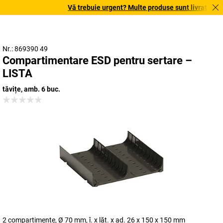
Vă trebuie urgent? Multe produse sunt livrate în ter
Nr.: 869390 49
Compartimentare ESD pentru sertare –
LISTA
tăvițe, amb. 6 buc.
2 compartimente, Ø 70 mm, î. x lăț. x ad. 26 x 150 x 150 mm