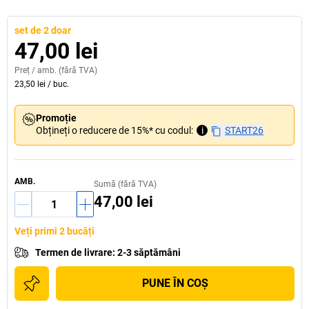
set de 2 doar
47,00 lei
Preț /
amb.
(fără TVA)
23,50 lei
/
buc.
Promoție
Obțineți o reducere de 15%* cu codul:
i
START26
AMB.
Sumă (fără TVA)
47,00 lei
Veți primi 2 bucăți
Termen de livrare
:
2-3 săptămâni
PUNE ÎN COŞ