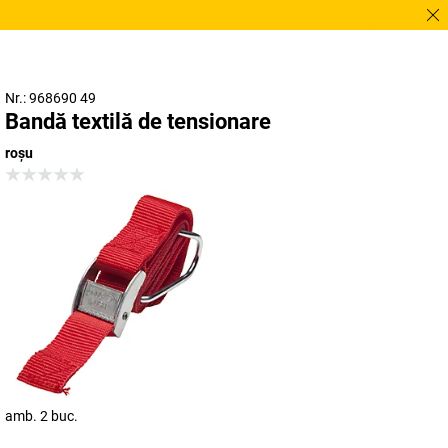
Vă t
Nr.: 968690 49
Bandă textilă de tensionare
roșu
amb. 2 buc.