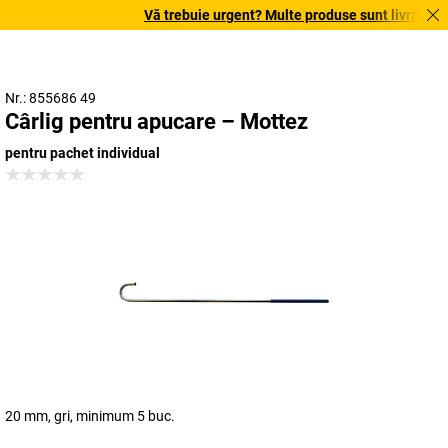
Vă trebuie urgent? Multe produse sunt livrate în t
Nr.: 855686 49
Cârlig pentru apucare – Mottez
pentru pachet individual
20 mm, gri, minimum 5 buc.