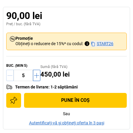
90,00 lei
Preț /
buc.
(fără TVA)
Promoție
Obțineți o reducere de 15%* cu codul:
i
START26
BUC.
(MIN
5
)
Sumă (fără TVA)
450,00 lei
Termen de livrare
:
1-2 săptămâni
PUNE ÎN COŞ
Sau
Autentificați-vă și obțineți oferta în 3 pași