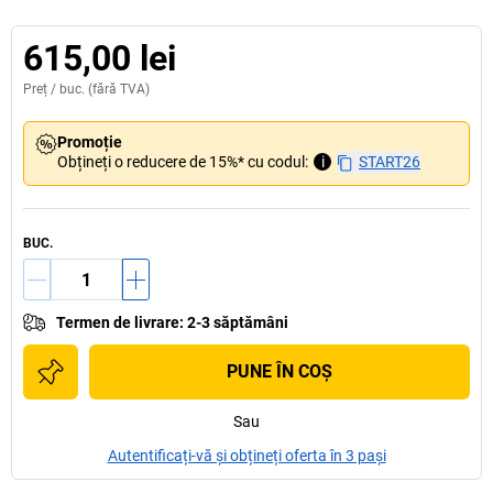
615,00 lei
Preț /
buc.
(fără TVA)
Promoție
Obțineți o reducere de 15%* cu codul:
i
START26
BUC.
Termen de livrare
:
2-3 săptămâni
PUNE ÎN COŞ
Sau
Autentificați-vă și obțineți oferta în 3 pași