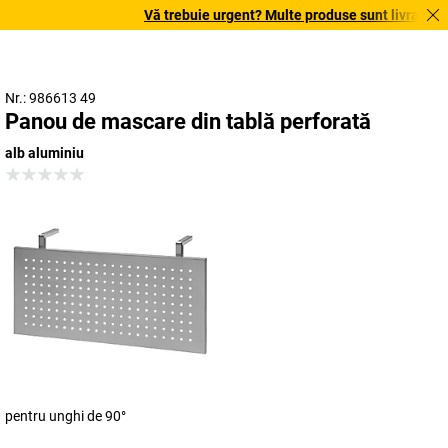
Vă trebuie urgent? Multe produse sunt livrate în t
Nr.: 986613 49
Panou de mascare din tablă perforată
alb aluminiu
pentru unghi de 90°