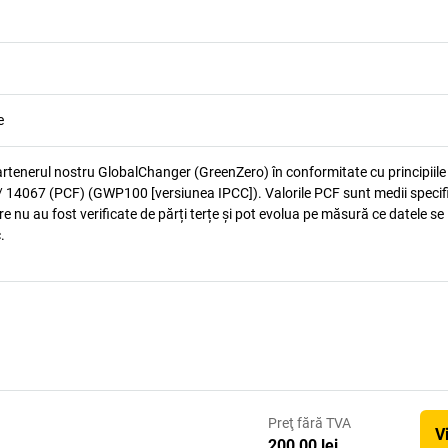
e
artenerul nostru GlobalChanger (GreenZero) în conformitate cu principiile
 14067 (PCF) (GWP100 [versiunea IPCC]). Valorile PCF sunt medii specif
e nu au fost verificate de părți terțe și pot evolua pe măsură ce datele se
.
Preţ
fără TVA
V
200,00 lei