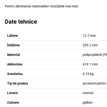
Pentru eliminarea materialelor reciclabile mai mari.
Date tehnice
Lățime
12.7
mm
Înălțime
203.2
mm
Material
polipropilenă (P
Adâncime
419.1
mm
Greutatea
0.16
kg
Tip de produs
accesorii pentru
Livrare
montat
Culoare
galben