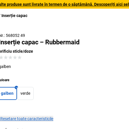
lte produse sunt livrate în termen de o săptămână. Descoperiți aici sele
Inserție capac
Nr.: 568052 49
Inserție capac – Rubbermaid
orificiu sticle/doze
galben
uloare
galben
verde
×
Resetare toate caracteristicile