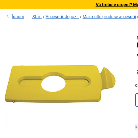
Vă trebuie urgent? Mu
Înapoi
Start
Accesorii: depozit
Mai multe produse accesorii
C