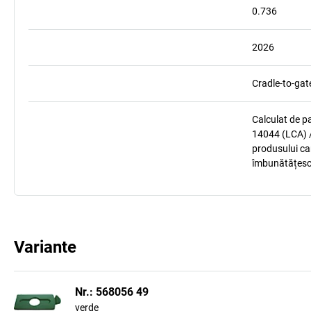
0.736
2026
Cradle-to-gat
Calculat de p
14044 (LCA) /
produsului car
îmbunătățesc
Variante
Nr.: 568056 49
verde