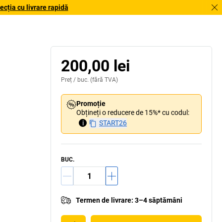
cția cu livrare rapidă
200,00 lei
Preț /
buc.
(fără TVA)
Promoție
Obțineți o reducere de 15%* cu codul:
i
START26
BUC.
Termen de livrare
:
3–4 săptămâni