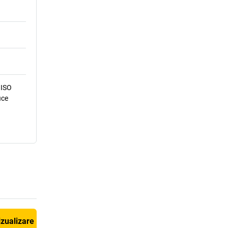
 ISO
ice
izualizare