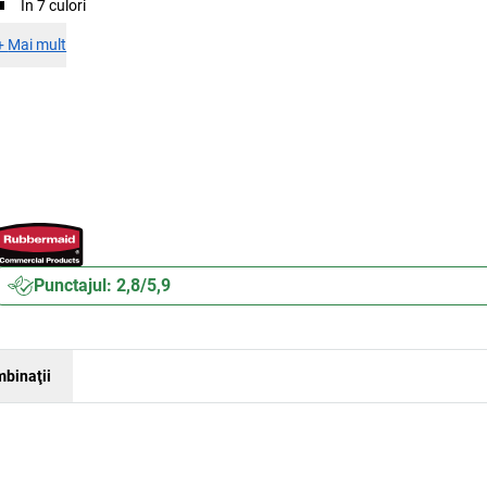
În 7 culori
+
Mai mult
Punctajul: 2,8/5,9
binaţii