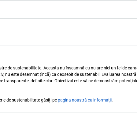
astre de sustenabilitate. Aceasta nu înseamnă cu nu are nici un fel de carac
tiv, nu este desemnat (încă) ca deosebit de sustenabil. Evaluarea noastră
ice transparente, definite clar. Obiectivul este să ne demonstrăm potențial
rie de sustenabilitate găsiți pe
pagina noastră cu informații
.